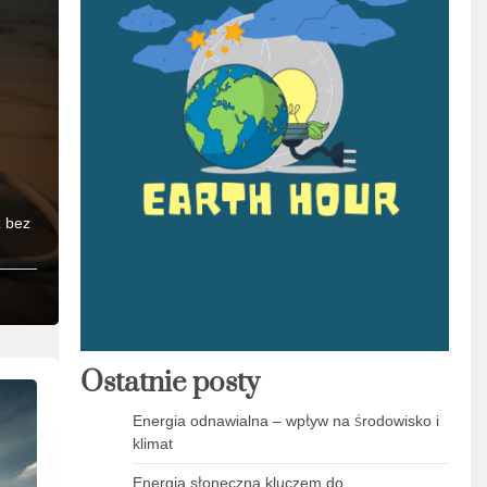
z bez
Ostatnie posty
Energia odnawialna – wpływ na środowisko i
klimat
Energia słoneczna kluczem do