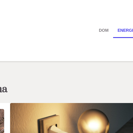
DOM
ENERG
na